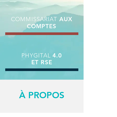
COMMISSARIAT
AUX
COMPTES
PHYGITAL
4.0
ET RSE
À PROPOS